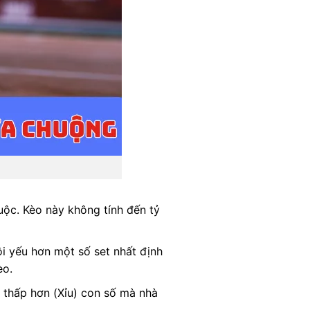
uộc. Kèo này không tính đến tỷ
i yếu hơn một số set nhất định
èo.
y thấp hơn (Xỉu) con số mà nhà