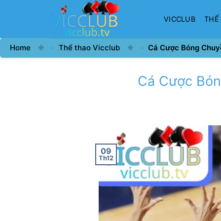
Bỏ
qua
VICCLUB
THỂ
nội
dung
Home
-
Thể thao Vicclub
-
Cá Cược Bóng Chuyề
Cá Cược Bón
09
Th12