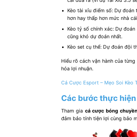
Kèo tài xỉu điểm số: Dự đoán 
hơn hay thấp hơn mức nhà cái
Kèo tỷ số chính xác: Dự đoán 
cũng khó dự đoán nhất.
Kèo set cụ thể: Dự đoán đội t
Hiểu rõ cách vận hành của từng 
hóa lợi nhuận.
Cá Cược Esport – Mẹo Soi Kèo 
Các bước thực hiện
Tham gia
cá cược bóng chuyề
đảm bảo tính tiện lợi cùng bảo m