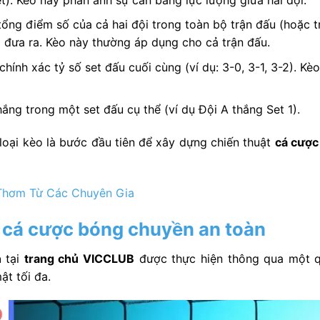
tổng điểm số của cả hai đội trong toàn bộ trận đấu (hoặc 
 đưa ra. Kèo này thường áp dụng cho cả trận đấu.
chính xác tỷ số set đấu cuối cùng (ví dụ: 3-0, 3-1, 3-2). K
hắng trong một set đấu cụ thể (ví dụ Đội A thắng Set 1).
loại kèo là bước đầu tiên để xây dựng chiến thuật
cá cược
Thơm Từ Các Chuyên Gia
 cá cược bóng chuyền an toàn
n
tại
trang chủ VICCLUB
được thực hiện thông qua một qu
ật tối đa.