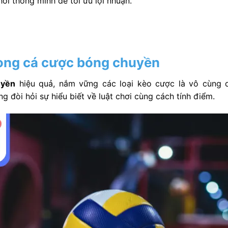
ơi thông minh để tối ưu lợi nhuận.
rong cá cược bóng chuyền
uyền
hiệu quả, nắm vững các loại kèo cược là vô cùng 
 đòi hỏi sự hiểu biết về luật chơi cùng cách tính điểm.