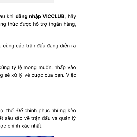
Sau khi
đăng nhập VICCLUB
, hãy
ơng thức được hỗ trợ (ngân hàng,
u cùng các trận đấu đang diễn ra
 cùng tỷ lệ mong muốn, nhấp vào
g sẽ xử lý vé cược của bạn. Việc
lợi thế. Để chinh phục những kèo
ết sâu sắc về trận đấu và quản lý
ợc chính xác nhất.