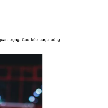
quan trọng. Các kèo cược bóng