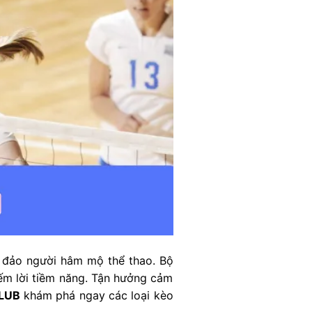
g đảo người hâm mộ thể thao. Bộ
ếm lời tiềm năng. Tận hưởng cảm
LUB
khám phá ngay các loại kèo