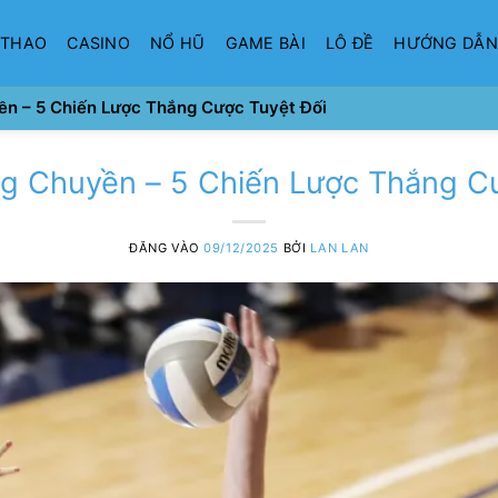
 THAO
CASINO
NỔ HŨ
GAME BÀI
LÔ ĐỀ
HƯỚNG DẪN
n – 5 Chiến Lược Thắng Cược Tuyệt Đối
g Chuyền – 5 Chiến Lược Thắng Cư
ĐĂNG VÀO
09/12/2025
BỞI
LAN LAN