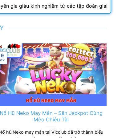
n gia giàu kinh nghiệm từ các tập đoàn giải
ÀY
ạng. Chỉ sau một năm hoạt động, nhà cái đã
09
h12
Nổ Hũ Neko May Mắn – Săn Jackpot Cùng
Mèo Chiêu Tài
Nổ hũ Neko may mắn tại Vicclub đã trở thành biểu