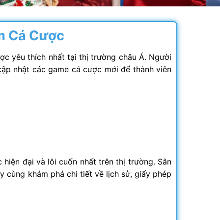
m Cá Cược
c yêu thích nhất tại thị trường châu Á. Người
c cập nhật các game cá cược mới để thành viên
 hiện đại và lôi cuốn nhất trên thị trường. Sân
y cùng khám phá chi tiết về lịch sử, giấy phép