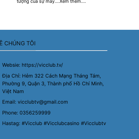
tượng của sự may....Xem thêm....
Ề CHÚNG TÔI
Websie:
https://vicclub.tv/
t triển luôn gắn liền với việc lắng nghe ý kiến
Địa Chỉ: Hẻm 322 Cách Mạng Tháng Tám,
Phường 9, Quận 3, Thành phố Hồ Chí Minh,
Việt Nam
p nền tảng tạo dựng uy tín vững chắc. Họ trở
Email:
vicclubtv@gmail.com
Phone: 0356259999
Hastag: #Vicclub #Vicclubcasino #Vicclubtv
hép và giám sát bởi cơ quan quản lý cờ bạc