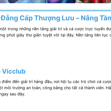
️
Đẳng Cấp Thượng Lưu – Nâng Tầ
ột trong những nền tảng giải trí và cá cược trực tuyến đượ
g phút giây thư giãn tuyệt vời tại đây. Nền tảng liên tụ
ề Vicclub
điểm đến giải trí hàng đầu, nơi hội tụ các trò chơi cá cược
 một môi trường an toàn, công bằng cho tất cả thành viên. Hã
ngay sau đây.