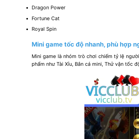
Dragon Power
Fortune Cat
Royal Spin
Mini game tốc độ nhanh, phù hợp n
Mini game là nhóm trò chơi chiếm tỷ lệ ngườ
phẩm như Tài Xỉu, Bắn cá mini, Thử vận tốc đ