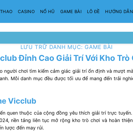
 THAO
CASINO
NỔ HŨ
GAME BÀI
LÔ ĐỀ
HƯỚNG DẪN
LƯU TRỮ DANH MỤC:
GAME BÀI
club Đỉnh Cao Giải Trí Với Kho Trò
o người chơi tìm kiếm cảm giác giải trí ổn định và mượt m
nh. Mỗi danh mục đều được tối ưu để mang đến trải nghiệm
me Vicclub
 quen thuộc của cộng đồng yêu thích giải trí trực tuyến. 
024, nền tảng liên tục mở rộng kho trò chơi và hoàn thiệ
n lược đến may rủi.