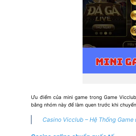
Ưu điểm của mini game trong Game Vicclub 
bằng nhóm này để làm quen trước khi chuyển
Casino Vicclub – Hệ Thống Game