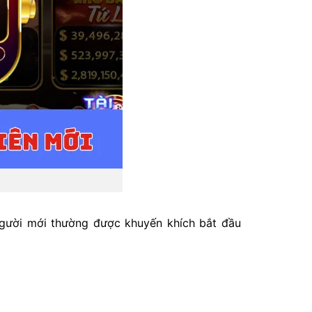
Người mới thường được khuyến khích bắt đầu