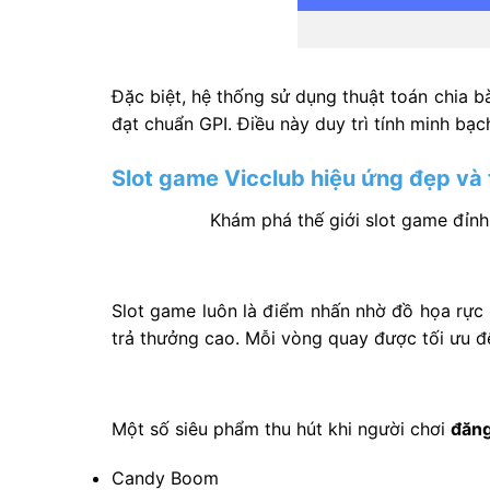
Đặc biệt, hệ thống sử dụng thuật toán chia b
đạt chuẩn GPI. Điều này duy trì tính minh bạ
Slot game Vicclub hiệu ứng đẹp và
Khám phá thế giới slot game đỉnh
Slot game luôn là điểm nhấn nhờ đồ họa rực r
trả thưởng cao. Mỗi vòng quay được tối ưu để
Một số siêu phẩm thu hút khi người chơi
đăng
Candy Boom